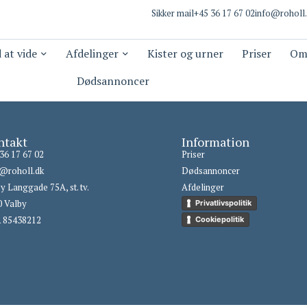
Sikker mail
+45 36 17 67 02
info@roholl
 at vide
Afdelinger
Kister og urner
Priser
Om
Dødsannoncer
ntakt
Information
36 17 67 02
Priser
o@roholl.dk
Dødsannoncer
y Langgade 75A, st. tv.
Afdelinger
0 Valby
Privatlivspolitik
 85438212
Cookiepolitik