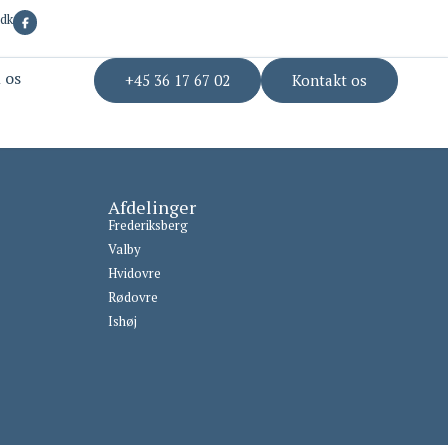
.dk
 os
+45 36 17 67 02
Kontakt os
Afdelinger
Frederiksberg
Valby
Hvidovre
Rødovre
Ishøj