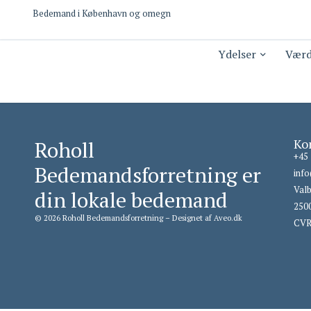
Bedemand i København og omegn
Ydelser
Værd
Ko
Roholl
+45 
Bedemandsforretning er
inf
Valb
din lokale bedemand
250
© 2026 Roholl Bedemandsforretning – Designet af
Aveo.dk
CVR